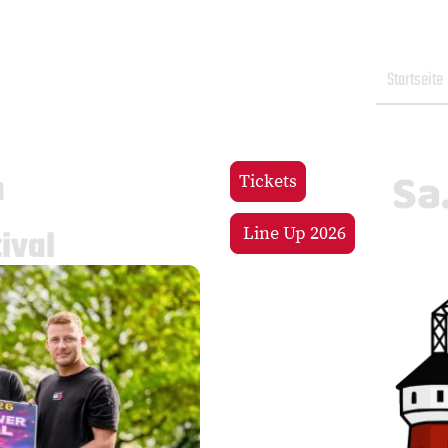
Startseite
Sa
m
Tickets
ival
Line Up 2026